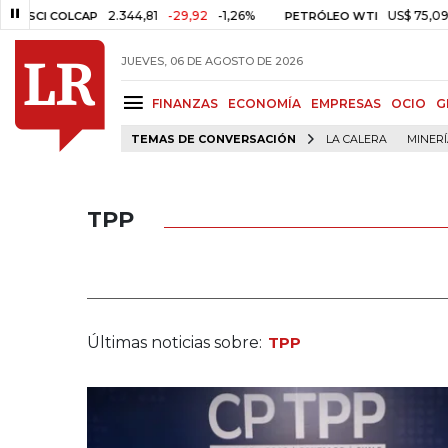
2.344,81
-29,92
-1,26%
US$ 75,09
-US$ 0,2
OLCAP
PETRÓLEO WTI
JUEVES, 06 DE AGOSTO DE 2026
FINANZAS
ECONOMÍA
EMPRESAS
OCIO
G
TEMAS DE CONVERSACIÓN
LA CALERA
MINER
TPP
Últimas noticias sobre:
TPP