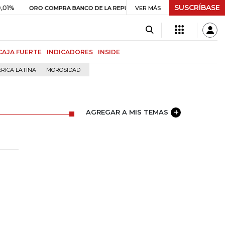
SUSCRÍBASE
$ 399.745,16
+$ 2.295,71
+0,58%
RO COMPRA BANCO DE LA REPÚBLICA
VER MÁS
CAJA FUERTE
INDICADORES
INSIDE
RICA LATINA
MOROSIDAD
AGREGAR A MIS TEMAS