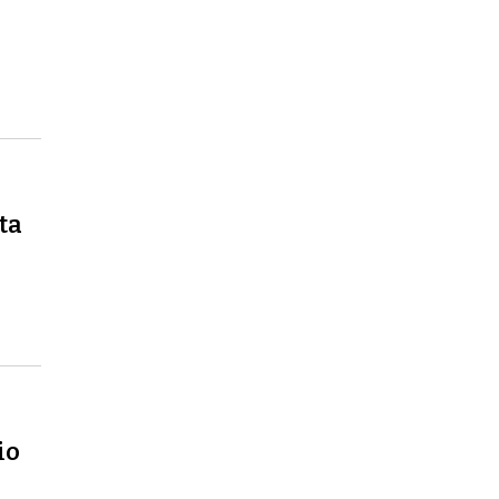
ta
io