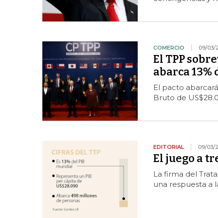
COMERCIO
09/03/
El TPP sobre
abarca 13% d
El pacto abarcar
Bruto de US$28.0
EDITORIAL
09/03/
El juego a t
La firma del Trata
una respuesta a 