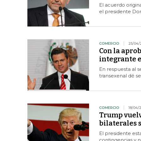
El acuerdo origin
el presidente Don
COMERCIO
25/04/
Con la aprob
integrante en
En respuesta al s
transexenal dé s
COMERCIO
18/04/
Trump vuelve
bilaterales 
El presidente es
contingencias y n