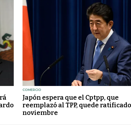
COMERCIO
rá
Japón espera que el Cptpp, que
jardo
reemplazó al TPP, quede ratificad
noviembre