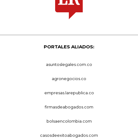
PORTALES ALIADOS:
asuntoslegales.com.co
agronegocios.co
empresas.larepublica.co
firmasdeabogados.com
bolsaencolombia.com
casosdeexitoabogados.com