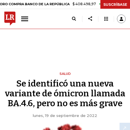
$ 408.498,97
+$ 8.753,81
+2,19%
PRA BANCO DE LA REPÚBLICA
T
SUSCRÍBASE
SALUD
Se identificó una nueva
variante de ómicron llamada
BA.4.6, pero no es más grave
lunes, 19 de septiembre de 2022