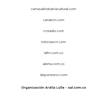
carnavalindustriacultural.com
canalrcn.com
rcnradio.com
noticiasrcn.com
lafm.com.co
alerta.com.co
deportesrcn.com
Organización Ardila Lülle - oal.com.co