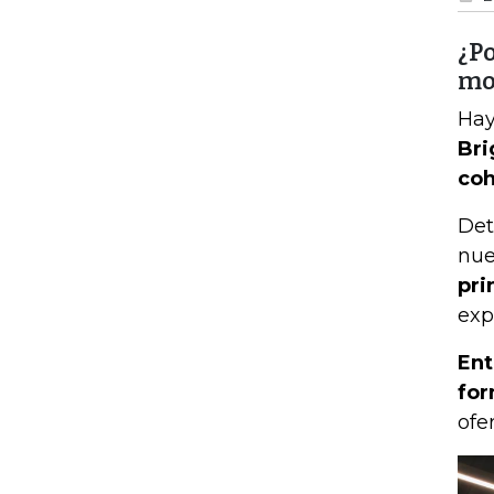
¿P
mo
Hay
Bri
coh
Det
nue
pri
exp
Ent
for
ofe