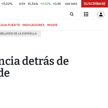
SUSCRÍBASE
10,34%
+0,10%
+0,98%
$ 416,91
+$ 0,05
+0,01%
DTF
UVR
VER MÁS
BIT
CAJA FUERTE
INDICADORES
INSIDE
BELARDO DE LA ESPRIELLA
ncia detrás de
de