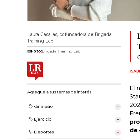
Laura Casallas, cofundadora de Brigada
Training Lab.
Foto:
Brigada Training Lab
ISAB
El 
Agregue a sus temas de interés
Sta
202
Gimnasio
Fre
Ejercicio
pro
de 
Deportes