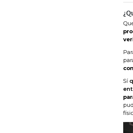
¿Qu
Que
pro
ver
Par
par
com
Sí
q
ent
par
pud
fís