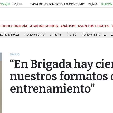
%
29,66%
+0,87%
+3,02%
TASA DE USURA CRÉDITO CONSUMO
LOBOECONOMÍA
AGRONEGOCIOS
ANÁLISIS
ASUNTOS LEGALES
RNO NACIONAL
GRUPO ARGOS
ODINSA
HOGAR
GRUPO NUTRESA
A
SALUD
“En Brigada hay cie
nuestros formatos 
entrenamiento”