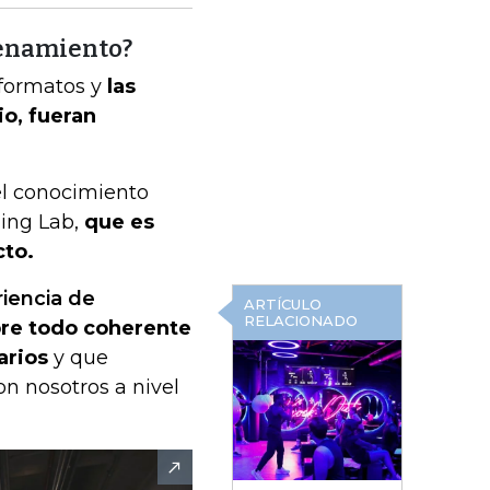
trenamiento?
 formatos y
las
o, fueran
el conocimiento
ning Lab,
que es
cto.
riencia de
ARTÍCULO
RELACIONADO
bre todo coherente
arios
y que
n nosotros a nivel