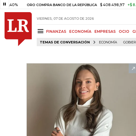
$ 408.498,97
+$ 8.753,81
+2,19
ORO COMPRA BANCO DE LA REPÚBLICA
VIERNES, 07 DE AGOSTO DE 2026
FINANZAS
ECONOMÍA
EMPRESAS
OCIO
G
TEMAS DE CONVERSACIÓN
ECONOMÍA
GOBIE