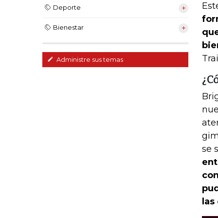
Est
Deporte
for
Bienestar
que
bie
Tra
Administre sus temas
¿C
Bri
nue
ate
gim
se 
ent
con
pud
las