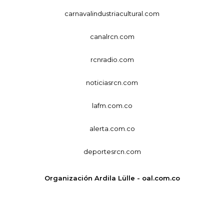
carnavalindustriacultural.com
canalrcn.com
rcnradio.com
noticiasrcn.com
lafm.com.co
alerta.com.co
deportesrcn.com
Organización Ardila Lülle - oal.com.co