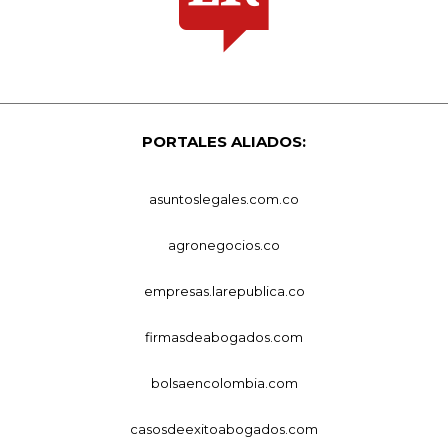
PORTALES ALIADOS:
asuntoslegales.com.co
agronegocios.co
empresas.larepublica.co
firmasdeabogados.com
bolsaencolombia.com
casosdeexitoabogados.com