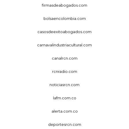
firmasdeabogados.com
bolsaencolombia.com
casosdeexitoabogados.com
carnavalindustriacultural.com
canalrcn.com
rcnradio.com
noticiasrcn.com
lafm.com.co
alerta.com.co
deportesrcn.com