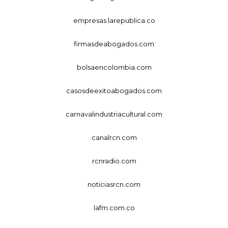
empresas.larepublica.co
firmasdeabogados.com
bolsaencolombia.com
casosdeexitoabogados.com
carnavalindustriacultural.com
canalrcn.com
rcnradio.com
noticiasrcn.com
lafm.com.co