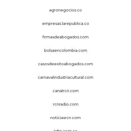
agronegocios.co
empresas.larepublica.co
firmasdeabogados.com
bolsaencolombia.com
casosdeexitoabogados.com
carnavalindustriacultural.com
canalrcn.com
rcnradio.com
noticiasrcn.com
lafm.com.co