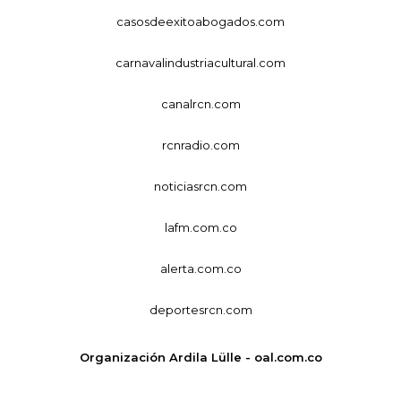
casosdeexitoabogados.com
carnavalindustriacultural.com
canalrcn.com
rcnradio.com
noticiasrcn.com
lafm.com.co
alerta.com.co
deportesrcn.com
Organización Ardila Lülle - oal.com.co