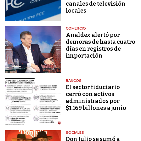
canales de televisión
locales
COMERCIO
Analdex alertó por
demoras de hasta cuatro
días en registros de
importación
BANCOS
El sector fiduciario
cerró con activos
administrados por
$1.169 billones a junio
SOCIALES
Don Julio se sumó a