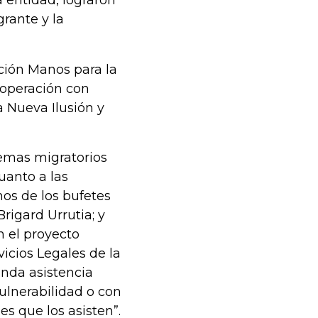
a entidad, lograron
rante y la
ación Manos para la
ooperación con
 Nueva Ilusión y
temas migratorios
uanto a las
nos de los bufetes
igard Urrutia; y
n el proyecto
icios Legales de la
inda asistencia
vulnerabilidad o con
s que los asisten”.