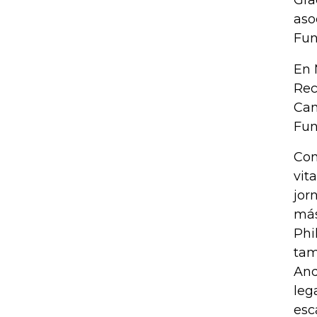
Gra
aso
Fun
En 
Rec
Cam
Fun
Con
vit
jor
más
Phi
tam
And
leg
esc