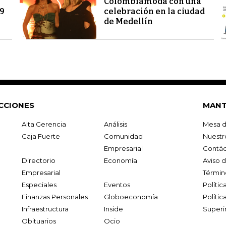
Colombiamoda con una
69
celebración en la ciudad
de Medellín
CCIONES
MANT
Alta Gerencia
Análisis
Mesa d
Caja Fuerte
Comunidad
Nuestr
Empresarial
Contác
Directorio
Economía
Aviso 
Empresarial
Términ
Especiales
Eventos
Políti
Finanzas Personales
Globoeconomía
Polític
Infraestructura
Inside
Superi
Obituarios
Ocio