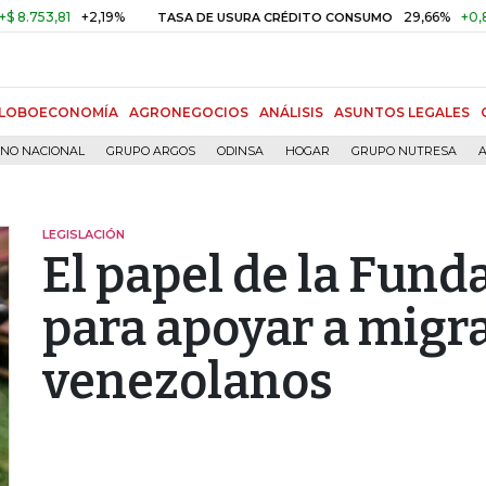
3,81
+2,19%
29,66%
+0,87%
+
TASA DE USURA CRÉDITO CONSUMO
LOBOECONOMÍA
AGRONEGOCIOS
ANÁLISIS
ASUNTOS LEGALES
RNO NACIONAL
GRUPO ARGOS
ODINSA
HOGAR
GRUPO NUTRESA
A
LEGISLACIÓN
El papel de la Fun
para apoyar a migr
venezolanos