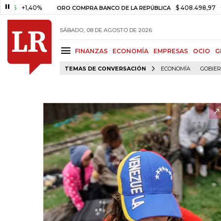
+1,40%
$ 408.498,97
+$ 8.75
ORO COMPRA BANCO DE LA REPÚBLICA
SÁBADO, 08 DE AGOSTO DE 2026
FINANZAS
ECONOMÍA
EMPRESAS
OCIO
G
TEMAS DE CONVERSACIÓN
ECONOMÍA
GOBIE