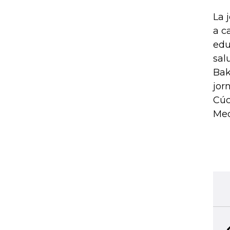
La 
a c
edu
sal
Bak
jor
Cúc
Med