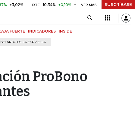
SUSCRÍBASE
3,02%
10,34%
+0,10%
+0,98%
$ 416,96
+$ 0,05
+0,
DTF
VER MÁS
UVR
CAJA FUERTE
INDICADORES
INSIDE
BELARDO DE LA ESPRIELLA
dación ProBono
antes