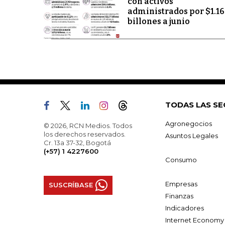
con activos
administrados por $1.1
billones a junio
TODAS LAS SE
Agronegocios
© 2026, RCN Medios. Todos
los derechos reservados.
Asuntos Legales
Cr. 13a 37-32, Bogotá
(+57) 1 4227600
Consumo
Empresas
SUSCRÍBASE
Finanzas
Indicadores
Internet Economy