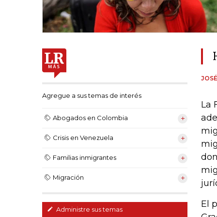
JOSÉ
Agregue a sus temas de interés
La 
ade
Abogados en Colombia
mig
Crisis en Venezuela
mig
don
Familias inmigrantes
mig
Migración
jur
El 
Administre sus temas