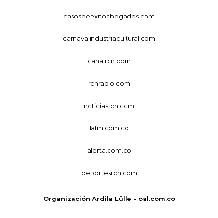
casosdeexitoabogados.com
carnavalindustriacultural.com
canalrcn.com
rcnradio.com
noticiasrcn.com
lafm.com.co
alerta.com.co
deportesrcn.com
Organización Ardila Lülle - oal.com.co