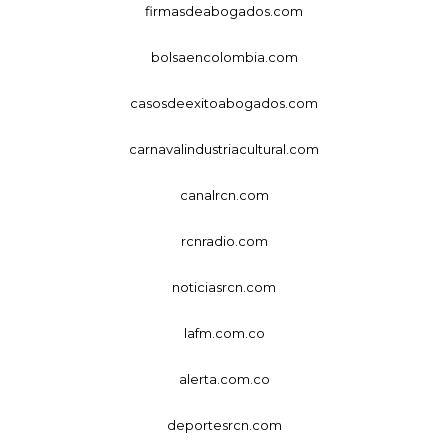
firmasdeabogados.com
bolsaencolombia.com
casosdeexitoabogados.com
carnavalindustriacultural.com
canalrcn.com
rcnradio.com
noticiasrcn.com
lafm.com.co
alerta.com.co
deportesrcn.com