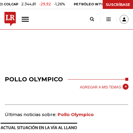
2.344,81
-29,92
-1,26%
US$ 75,09
-US$ 0,
OLCAP
PETRÓLEO WTI
SUSCRÍBASE
POLLO OLYMPICO
AGREGAR A MIS TEMAS
Últimas noticias sobre:
Pollo Olympico