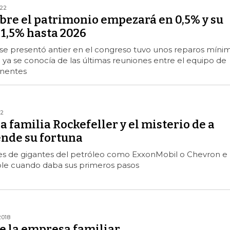
022
bre el patrimonio empezará en 0,5% y su
 1,5% hasta 2026
 se presentó antier en el congreso tuvo unos reparos míni
 ya se conocía de las últimas reuniones entre el equipo de
onentes
22
la familia Rockefeller y el misterio de a
ende su fortuna
es de gigantes del petróleo como ExxonMobil o Chevron e
pple cuando daba sus primeros pasos
2018
e la empresa familiar