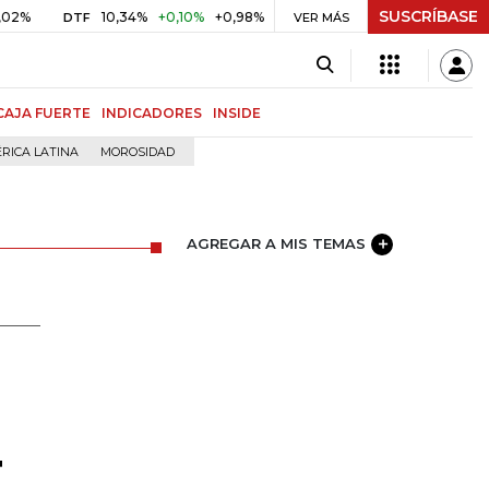
SUSCRÍBASE
10,34%
+0,10%
+0,98%
$ 416,86
+$ 0,05
+0,01%
DTF
UVR
VER MÁS
B
CAJA FUERTE
INDICADORES
INSIDE
RICA LATINA
MOROSIDAD
AGREGAR A MIS TEMAS
r