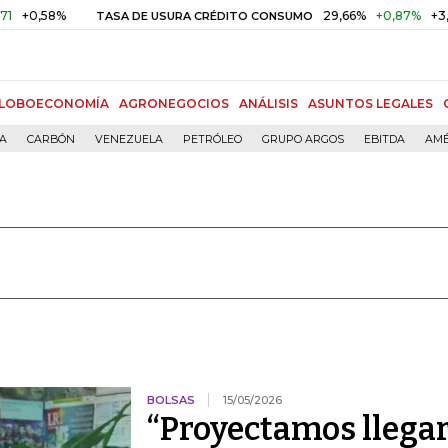
58%
29,66%
+0,87%
+3,02%
TASA DE USURA CRÉDITO CONSUMO
LOBOECONOMÍA
AGRONEGOCIOS
ANÁLISIS
ASUNTOS LEGALES
ÍA
CARBÓN
VENEZUELA
PETRÓLEO
GRUPO ARGOS
EBITDA
AMÉ
BOLSAS
15/05/2026
“Proyectamos llega