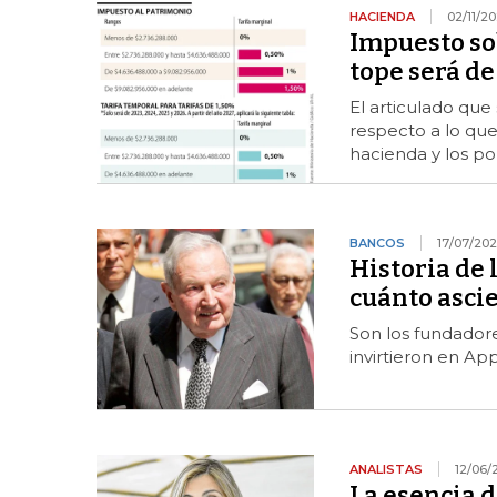
HACIENDA
02/11/2
Impuesto so
tope será de
El articulado que
respecto a lo que
hacienda y los p
BANCOS
17/07/20
Historia de 
cuánto asci
Son los fundador
invirtieron en A
ANALISTAS
12/06/
La esencia d