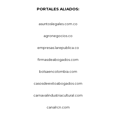
PORTALES ALIADOS:
asuntoslegales.com.co
agronegocios.co
empresas.larepublica.co
firmasdeabogados.com
bolsaencolombia.com
casosdeexitoabogados.com
carnavalindustriacultural.com
canalrcn.com