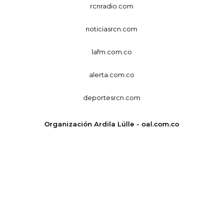
rcnradio.com
noticiasrcn.com
lafm.com.co
alerta.com.co
deportesrcn.com
Organización Ardila Lülle - oal.com.co