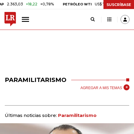
363,03
+18,22
+0,78%
US$ 75,09
-US$ 0,24
-0,3
PETRÓLEO WTI
SUSCRÍBASE
PARAMILITARISMO
AGREGAR A MIS TEMAS
Últimas noticias sobre:
Paramilitarismo