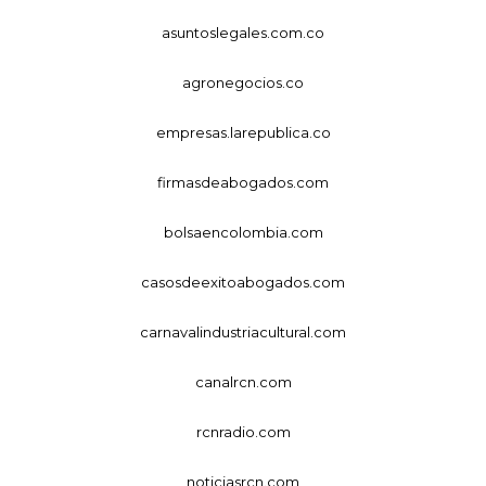
asuntoslegales.com.co
agronegocios.co
empresas.larepublica.co
firmasdeabogados.com
bolsaencolombia.com
casosdeexitoabogados.com
carnavalindustriacultural.com
canalrcn.com
rcnradio.com
noticiasrcn.com