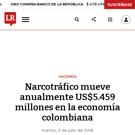
$ 408.498,97
+$ 8.753,81
+2,19%
RO COMPRA BANCO DE LA REPÚBLICA
SUSCRÍBASE
HACIENDA
Narcotráfico mueve
anualmente US$5.459
millones en la economía
colombiana
martes, 3 de julio de 2018