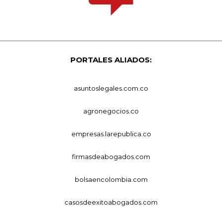
PORTALES ALIADOS:
asuntoslegales.com.co
agronegocios.co
empresas.larepublica.co
firmasdeabogados.com
bolsaencolombia.com
casosdeexitoabogados.com