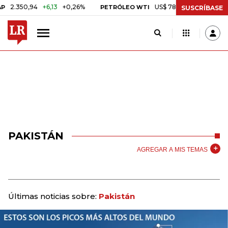
50,94
+6,13
+0,26%
US$ 78,01
US$ 2,92
+3,89%
PETRÓLEO WTI
SUSCRÍBASE
PAKISTÁN
AGREGAR A MIS TEMAS
Últimas noticias sobre:
Pakistán