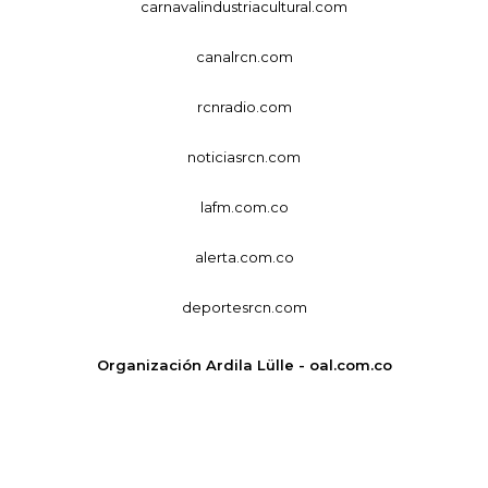
carnavalindustriacultural.com
canalrcn.com
rcnradio.com
noticiasrcn.com
lafm.com.co
alerta.com.co
deportesrcn.com
Organización Ardila Lülle - oal.com.co