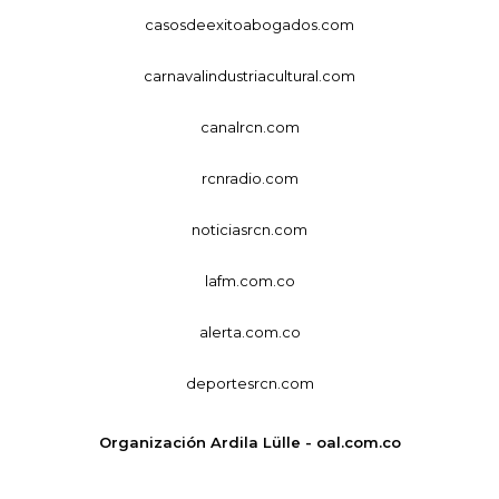
casosdeexitoabogados.com
carnavalindustriacultural.com
canalrcn.com
rcnradio.com
noticiasrcn.com
lafm.com.co
alerta.com.co
deportesrcn.com
Organización Ardila Lülle - oal.com.co