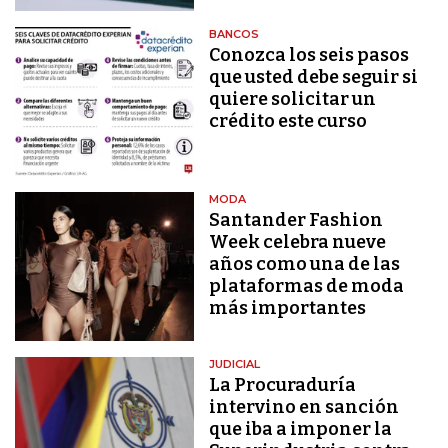
BANCOS
Conozca los seis pasos
que usted debe seguir si
quiere solicitar un
crédito este curso
MODA
Santander Fashion
Week celebra nueve
años como una de las
plataformas de moda
más importantes
JUDICIAL
La Procuraduría
intervino en sanción
que iba a imponer la