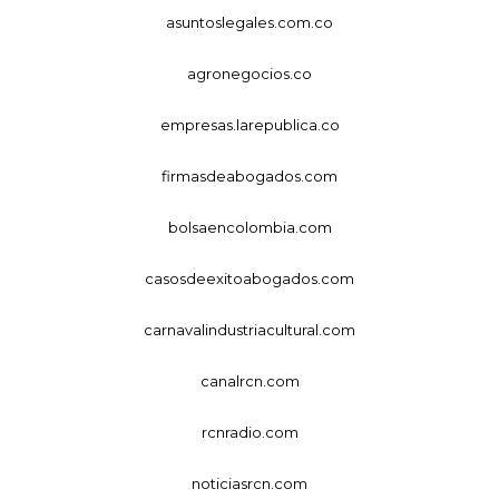
asuntoslegales.com.co
agronegocios.co
empresas.larepublica.co
firmasdeabogados.com
bolsaencolombia.com
casosdeexitoabogados.com
carnavalindustriacultural.com
canalrcn.com
rcnradio.com
noticiasrcn.com