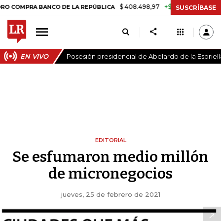
$ 408.498,97
+$ 8.753,81
+2,19%
PRA BANCO DE LA REPÚBLICA
TA
SUSCRÍBASE
EN VIVO
Posesión presidencial de Abelardo de la Espriell
EDITORIAL
Se esfumaron medio millón
de micronegocios
jueves, 25 de febrero de 2021