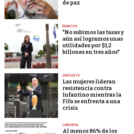
de paz
BANCOS
"No subimos las tasas y
aún así logramos unas
utilidades por $1,2
billones en tres años"
DEPORTE
Las mujeres lideran
resistencia contra
Infantino mientras la
Fifa se enfrenta a una
crisis
LABORAL
Al menos 86% de los