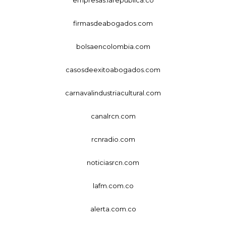
firmasdeabogados.com
bolsaencolombia.com
casosdeexitoabogados.com
carnavalindustriacultural.com
canalrcn.com
rcnradio.com
noticiasrcn.com
lafm.com.co
alerta.com.co