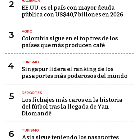
HACIENDA
2
EE.UU. es el país con mayor deuda
pública con US$40,7 billones en 2026
AGRO
3
Colombia sigue en el top tres de los
países que más producen café
TURISMO
4
Singapur lidera el ranking de los
pasaportes más poderosos del mundo
DEPORTES
5
Los fichajes más caros en la historia
del fútbol tras la llegada de Yan
Diomandé
TURISMO
6
Asia sigue teniendo los pasaportes