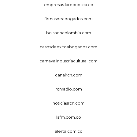
empresas.larepublica.co
firmasdeabogados.com
bolsaencolombia.com
casosdeexitoabogados.com
carnavalindustriacultural.com
canalrcn.com
rcnradio.com
noticiasrcn.com
lafm.com.co
alerta.com.co