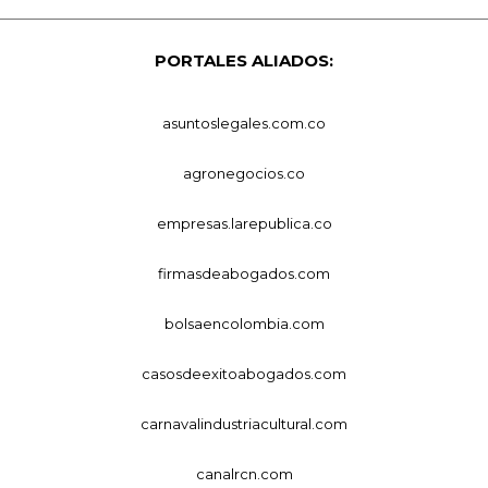
PORTALES ALIADOS:
asuntoslegales.com.co
agronegocios.co
empresas.larepublica.co
firmasdeabogados.com
bolsaencolombia.com
casosdeexitoabogados.com
carnavalindustriacultural.com
canalrcn.com