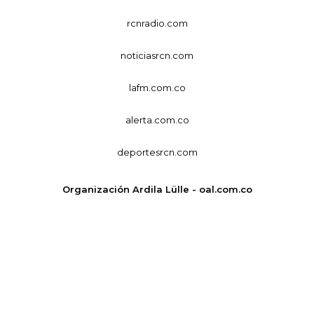
rcnradio.com
noticiasrcn.com
lafm.com.co
alerta.com.co
deportesrcn.com
Organización Ardila Lülle - oal.com.co