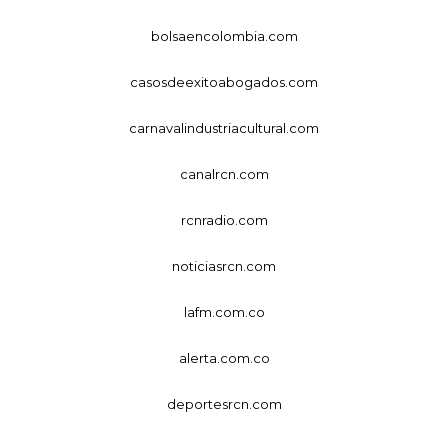
bolsaencolombia.com
casosdeexitoabogados.com
carnavalindustriacultural.com
canalrcn.com
rcnradio.com
noticiasrcn.com
lafm.com.co
alerta.com.co
deportesrcn.com