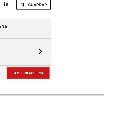
GUARDAR
ARA
Next slide
SUSCRÍBASE YA