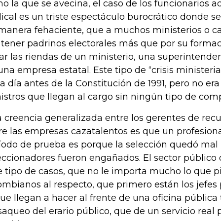
o la que se avecina, el caso de los funcionarios a
ical es un triste espectáculo burocrático donde s
manera fehaciente, que a muchos ministerios o ca
 tener padrinos electorales más que por su forma
var las riendas de un ministerio, una superintenden
una empresa estatal. Este tipo de “crisis ministeri
a día antes de la Constitución de 1991, pero no era
istros que llegan al cargo sin ningún tipo de com
 creencia generalizada entre los gerentes de re
re las empresas cazatalentos es que un profesion
íodo de prueba es porque la selección quedó mal 
eccionadores fueron engañados. El sector público
e tipo de casos, que no le importa mucho lo que p
ombianos al respecto, que primero están los jefes 
que llegan a hacer al frente de una oficina pública
saqueo del erario público, que de un servicio real 