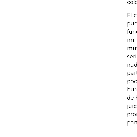
col
El 
pue
fun
min
muy
ser
nad
par
poc
bur
de 
jui
pro
par