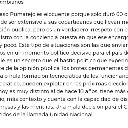
ombianos.
caso Pumarejo es elocuente porque solo duró 60 d
de ser extensivo a sus copartidarios que llevan 
ción pública, pero es un verdadero irrespeto con e
istro con la conciencia puesta en que ese encarg
 poco. Este tipo de situaciones son las que enví
ios en un momento político decisivo para el país de
ie es un secreto que el hastío político que expe
te de la opinión pública; los brotes permanentes d
a o nula formación tecnocrática de los funcionarios
ocrático, pueden explotar en las próximas eleccion
hoy es muy distinto al de hace 10 años, tiene má
cio, más contexto y cuenta con la capacidad de dis
mesas y las mentiras. Una mala decisión para el G
tidos de la llamada Unidad Nacional.