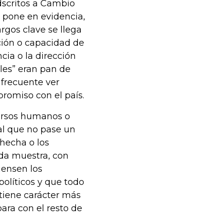
dscritos a Cambio
e pone en evidencia,
rgos clave se llega
ción o capacidad de
cia o la dirección
ales” eran pan de
 frecuente ver
promiso con el país.
cursos humanos o
al que no pase un
hecha o los
 da muestra, con
iensen los
políticos y que todo
 tiene carácter más
para con el resto de