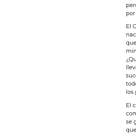
per
por
El 
nac
que
min
¿Qu
lle
suc
tod
los
El 
com
se 
que