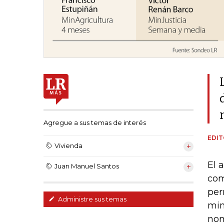
Agregue a sus temas de interés
EDIT
Vivienda
El 
Juan Manuel Santos
com
per
Administre sus temas
min
nom