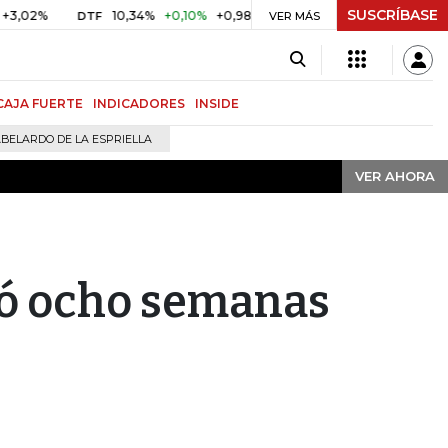
SUSCRÍBASE
VER AHORA
10,34%
+0,10%
+0,98%
$ 416,91
+$ 0,05
+0,01%
DTF
UVR
VER MÁS
CAJA FUERTE
INDICADORES
INSIDE
BELARDO DE LA ESPRIELLA
VER AHORA
ró ocho semanas