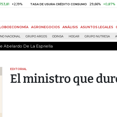
de Abelardo De La Espriella
+2,19%
29,66%
+0,87%
+3,02%
TASA DE USURA CRÉDITO CONSUMO
LOBOECONOMÍA
AGRONEGOCIOS
ANÁLISIS
ASUNTOS LEGALES
RNO NACIONAL
GRUPO ARGOS
ODINSA
HOGAR
GRUPO NUTRESA
A
de Abelardo De La Espriella
EDITORIAL
El ministro que du