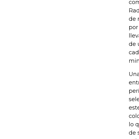
com
Rad
de 
por
lle
de 
cad
min
Una
ent
per
sel
est
col
lo 
de 