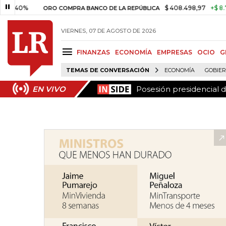
Posesión presidencial 
EN VIVO
%
$ 408.498,97
+$ 8.753,81
ORO COMPRA BANCO DE LA REPÚBLICA
VIERNES, 07 DE AGOSTO DE 2026
FINANZAS
ECONOMÍA
EMPRESAS
OCIO
G
TEMAS DE CONVERSACIÓN
ECONOMÍA
GOBIE
Posesión presidencial 
EN VIVO