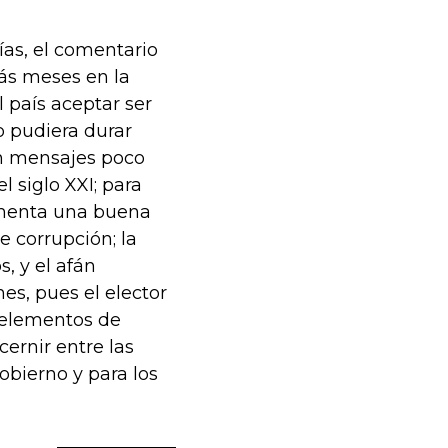
ías, el comentario
más meses en la
l país aceptar ser
o pudiera durar
an mensajes poco
l siglo XXI; para
rimenta una buena
e corrupción; la
, y el afán
es, pues el elector
s elementos de
cernir entre las
obierno y para los