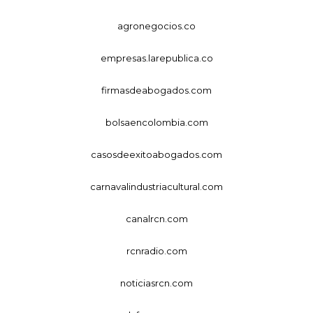
agronegocios.co
empresas.larepublica.co
firmasdeabogados.com
bolsaencolombia.com
casosdeexitoabogados.com
carnavalindustriacultural.com
canalrcn.com
rcnradio.com
noticiasrcn.com