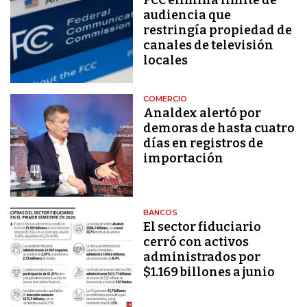
audiencia que
restringía propiedad de
canales de televisión
locales
COMERCIO
Analdex alertó por
demoras de hasta cuatro
días en registros de
importación
BANCOS
El sector fiduciario
cerró con activos
administrados por
$1.169 billones a junio