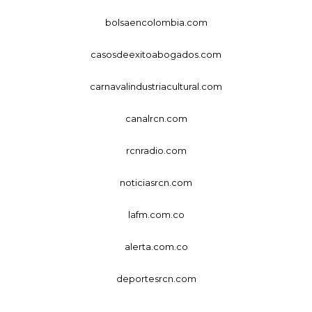
bolsaencolombia.com
casosdeexitoabogados.com
carnavalindustriacultural.com
canalrcn.com
rcnradio.com
noticiasrcn.com
lafm.com.co
alerta.com.co
deportesrcn.com