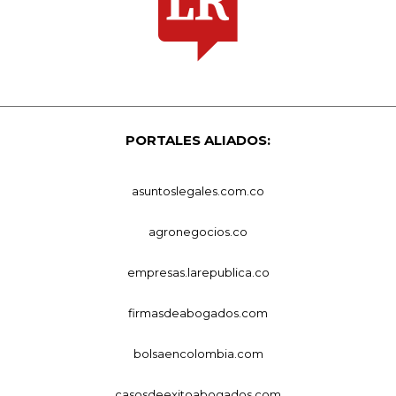
PORTALES ALIADOS:
asuntoslegales.com.co
agronegocios.co
empresas.larepublica.co
firmasdeabogados.com
bolsaencolombia.com
casosdeexitoabogados.com