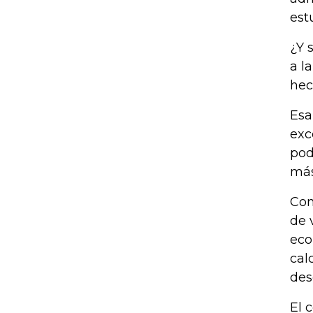
est
¿Y 
a l
hec
Esa
exc
pod
más
Con
de 
eco
cal
des
El 