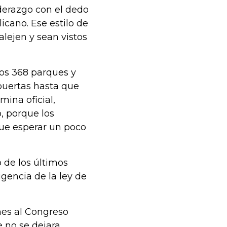
derazgo con el dedo
icano. Ese estilo de
alejen y sean vistos
los 368 parques y
puertas hasta que
ina oficial,
, porque los
que esperar un poco
 de los últimos
gencia de la ley de
nes al Congreso
e no se dejara