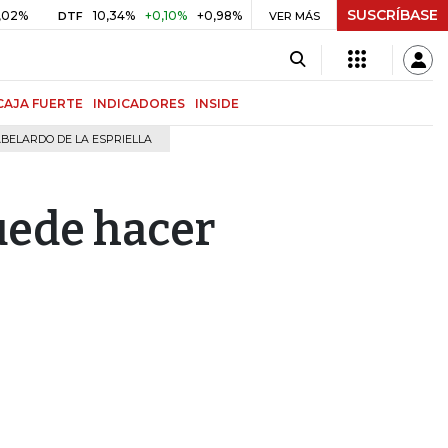
SUSCRÍBASE
10,34%
+0,10%
+0,98%
$ 416,91
+$ 0,05
+0,01%
DTF
UVR
VER MÁS
BI
CAJA FUERTE
INDICADORES
INSIDE
BELARDO DE LA ESPRIELLA
uede hacer