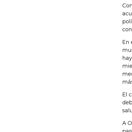
Con
acu
pol
con
En 
mus
hay
mie
mer
más
El 
deb
sal
A O
par