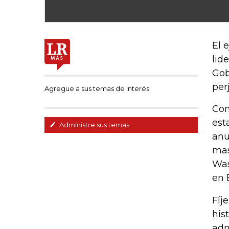
El 
lid
Gob
per
Agregue a sus temas de interés
Con
est
Administre sus temas
anu
mas
Was
en 
Fíj
his
adm