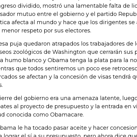
greso dividido, mostró una lamentable falta de li
sador mutuo entre el gobierno y el partido Republ
ítica afecta al mundo y hace que los dirigentes se 
 menor respeto por sus electores.
esa puja quedaron atrapados los trabajadores de 
eos zoológicos de Washington que cerrarán sus 
a humo blanco y Obama tenga la plata para la nom
ntras que todos sentiremos un poco ese retroceso
cados se afectan y la concesión de visas tendrá 
.
cierre del gobierno era una amenaza latente, luego
ates al proyecto de presupuesto y la entrada en vi
ud conocida como Obamacare.
bama le ha tocado pasar aceite y hacer concesio
a lograr el sí a su presupuesto, pero ahora dice qu