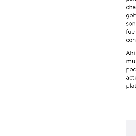
cha
gob
son
fue
con
Ahí
mun
poc
act
pla