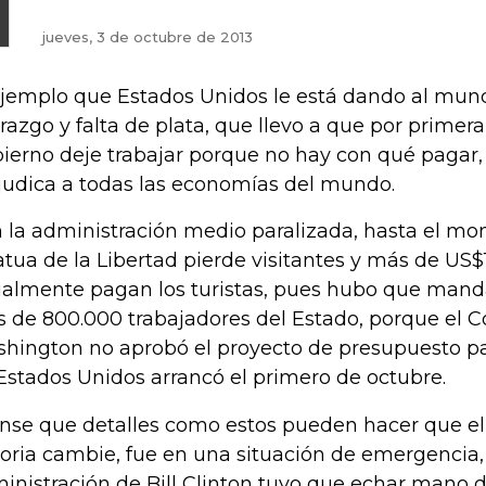
jueves, 3 de octubre de 2013
ejemplo que Estados Unidos le está dando al mun
erazgo y falta de plata, que llevo a que por primera
ierno deje trabajar porque no hay con qué pagar
judica a todas las economías del mundo.
 la administración medio paralizada, hasta el m
atua de la Libertad pierde visitantes y más de US
almente pagan los turistas, pues hubo que mand
 de 800.000 trabajadores del Estado, porque el 
hington no aprobó el proyecto de presupuesto par
Estados Unidos arrancó el primero de octubre.
ense que detalles como estos pueden hacer que e
toria cambie, fue en una situación de emergencia,
inistración de Bill Clinton tuvo que echar mano d