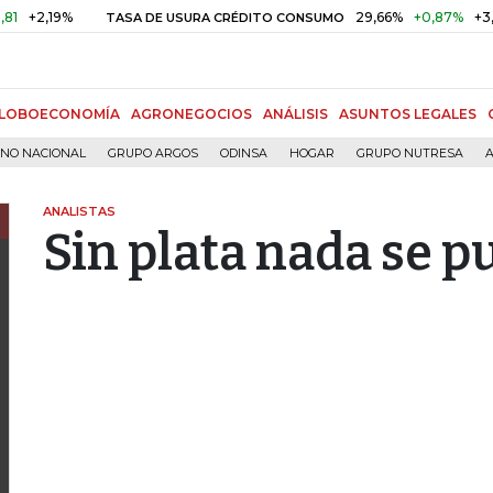
9%
29,66%
+0,87%
+3,02%
TASA DE USURA CRÉDITO CONSUMO
LOBOECONOMÍA
AGRONEGOCIOS
ANÁLISIS
ASUNTOS LEGALES
RNO NACIONAL
GRUPO ARGOS
ODINSA
HOGAR
GRUPO NUTRESA
A
ANALISTAS
Sin plata nada se p