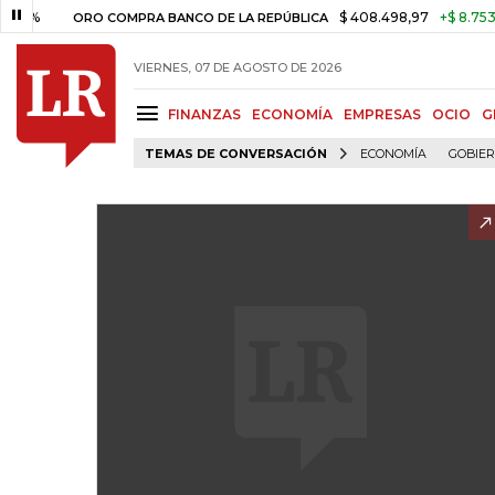
$ 408.498,97
+$ 8.753,81
+2,1
ORO COMPRA BANCO DE LA REPÚBLICA
VIERNES, 07 DE AGOSTO DE 2026
FINANZAS
ECONOMÍA
EMPRESAS
OCIO
G
TEMAS DE CONVERSACIÓN
ECONOMÍA
GOBIE