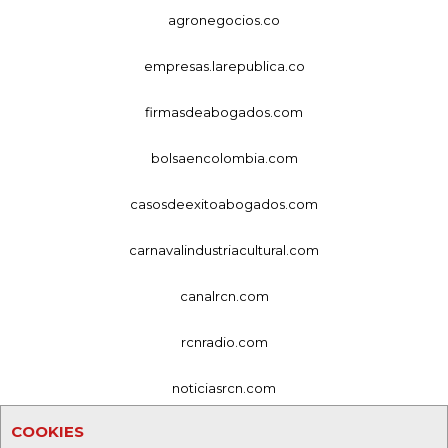
agronegocios.co
empresas.larepublica.co
firmasdeabogados.com
bolsaencolombia.com
casosdeexitoabogados.com
carnavalindustriacultural.com
canalrcn.com
rcnradio.com
noticiasrcn.com
COOKIES
lafm.com.co