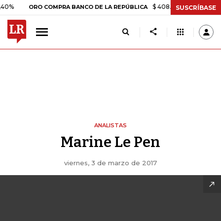
$ 408.498,97
+$ 8.753,81
+
ORO COMPRA BANCO DE LA REPÚBLICA
SUSCRÍBASE
ANALISTAS
Marine Le Pen
viernes, 3 de marzo de 2017