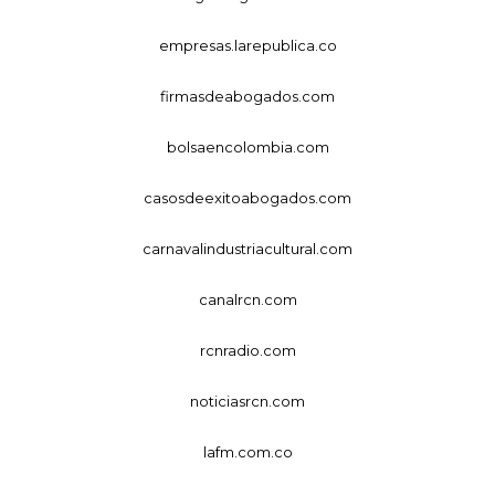
empresas.larepublica.co
firmasdeabogados.com
bolsaencolombia.com
casosdeexitoabogados.com
carnavalindustriacultural.com
canalrcn.com
rcnradio.com
noticiasrcn.com
lafm.com.co