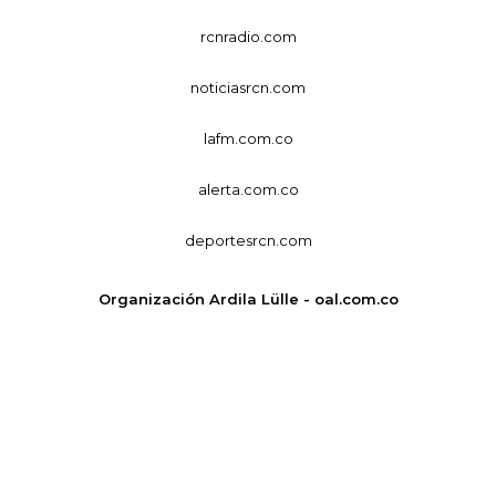
rcnradio.com
noticiasrcn.com
lafm.com.co
alerta.com.co
deportesrcn.com
Organización Ardila Lülle - oal.com.co