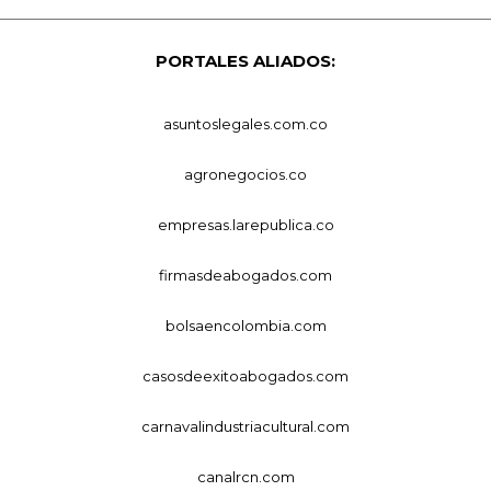
PORTALES ALIADOS:
asuntoslegales.com.co
agronegocios.co
empresas.larepublica.co
firmasdeabogados.com
bolsaencolombia.com
casosdeexitoabogados.com
carnavalindustriacultural.com
canalrcn.com