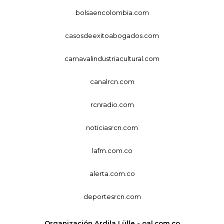
bolsaencolombia.com
casosdeexitoabogados.com
carnavalindustriacultural.com
canalrcn.com
rcnradio.com
noticiasrcn.com
lafm.com.co
alerta.com.co
deportesrcn.com
Organización Ardila Lülle - oal.com.co