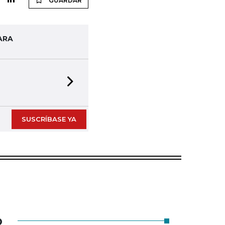
GUARDAR
ARA
Next slide
SUSCRÍBASE YA
O