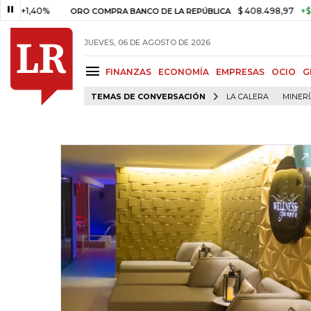
,40%
$ 408.498,97
+$ 8.753,8
ORO COMPRA BANCO DE LA REPÚBLICA
JUEVES, 06 DE AGOSTO DE 2026
FINANZAS
ECONOMÍA
EMPRESAS
OCIO
G
TEMAS DE CONVERSACIÓN
LA CALERA
MINER