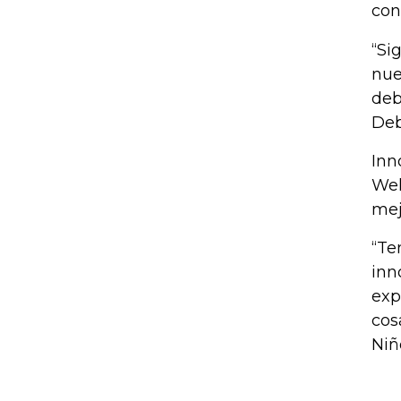
con
“Si
nue
deb
Deb
Inn
Wel
mej
“Te
inn
exp
cos
Niñ