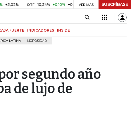
SUSCRÍBASE
02%
10,34%
+0,10%
+0,98%
$ 416,86
+$ 0,05
+0,01%
DTF
UVR
VER MÁS
CAJA FUERTE
INDICADORES
INSIDE
RICA LATINA
MOROSIDAD
 por segundo año
pa de lujo de