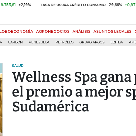
1
+2,19%
29,66%
+0,87%
+3,
TASA DE USURA CRÉDITO CONSUMO
LOBOECONOMÍA
AGRONEGOCIOS
ANÁLISIS
ASUNTOS LEGALES
ÍA
CARBÓN
VENEZUELA
PETRÓLEO
GRUPO ARGOS
EBITDA
AMÉ
SALUD
Wellness Spa gana
el premio a mejor s
Sudamérica