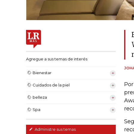
Agregue a sus temas de interés
JOH
Bienestar
Por
Cuidados de la piel
pre
belleza
Awa
rec
Spa
Seg
rec
Administre sus temas