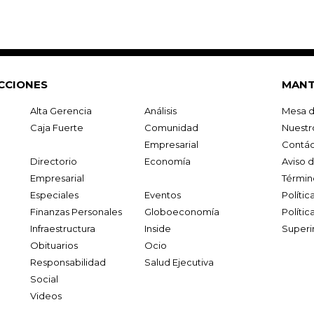
CCIONES
MANT
Alta Gerencia
Análisis
Mesa d
Caja Fuerte
Comunidad
Nuestr
Empresarial
Contác
Directorio
Economía
Aviso 
Empresarial
Términ
Especiales
Eventos
Políti
Finanzas Personales
Globoeconomía
Polític
Infraestructura
Inside
Superi
Obituarios
Ocio
Responsabilidad
Salud Ejecutiva
Social
Videos