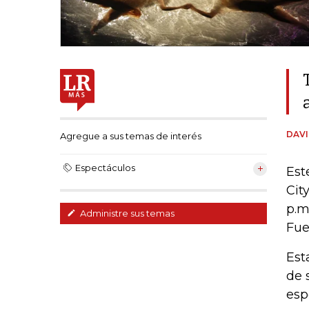
DAVI
Agregue a sus temas de interés
Espectáculos
Est
Cit
p.m
Administre sus temas
Fue
Est
de 
esp