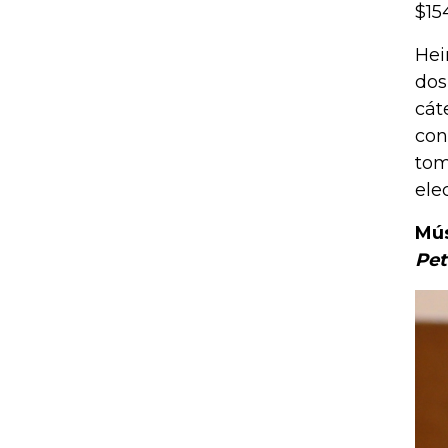
$15
Hei
dos
cát
con
tom
ele
Mú
Pet