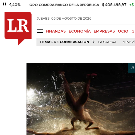
$ 408.498,97
+$ 8.753,81
+2,19
ORO COMPRA BANCO DE LA REPÚBLICA
JUEVES, 06 DE AGOSTO DE 2026
FINANZAS
ECONOMÍA
EMPRESAS
OCIO
G
TEMAS DE CONVERSACIÓN
LA CALERA
MINER