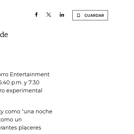
GUARDAR
 de
orro Entertainment
5:40 p.m. y 7:30
tro experimental
iety como “una noche
 como un
rantes placeres