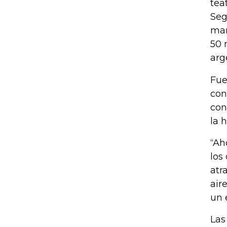
tea
Seg
mar
50 
arg
Fue
con
con
la h
“Ah
los
atr
air
un 
Las