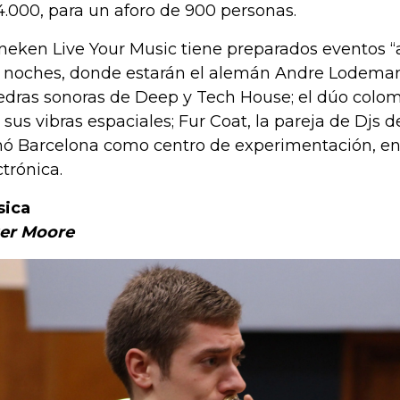
4.000, para un aforo de 900 personas.
neken Live Your Music tiene preparados eventos “af
 noches, donde estarán el alemán Andre Lodeman
edras sonoras de Deep y Tech House; el dúo col
 sus vibras espaciales; Fur Coat, la pareja de Djs
ó Barcelona como centro de experimentación, entr
ctrónica.
sica
er Moore