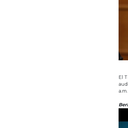
El T
audi
a.m.
Ber