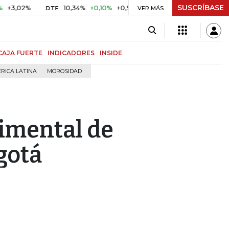
SUSCRÍBASE
10,34%
+0,10%
+0,98%
$ 416,91
+$ 0,05
+0,01%
DTF
UVR
VER MÁS
BIT
CAJA FUERTE
INDICADORES
INSIDE
RICA LATINA
MOROSIDAD
rimental de
gotá