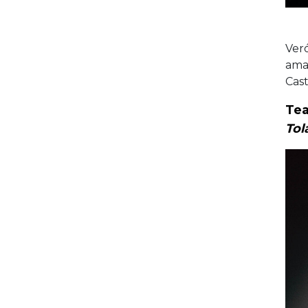
Veró
ama
Cast
Tea
Tol