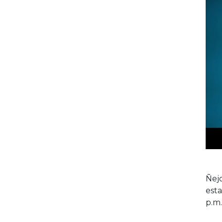
Ñejo
esta
p.m.