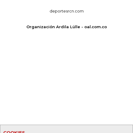
deportesrcn.com
Organización Ardila Lülle - oal.com.co
COOKIES