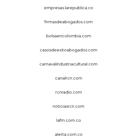
empresas.larepublica.co
firmasdeabogados.com
bolsaencolombia.com
casosdeexitoabogados.com
carnavalindustriacultural.com
canalrcn.com
rcnradio.com
noticiasrcn.com
lafm.com.co
alerta.com.co