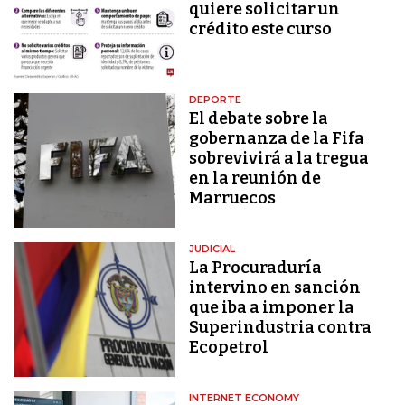
quiere solicitar un
crédito este curso
DEPORTE
El debate sobre la
gobernanza de la Fifa
sobrevivirá a la tregua
en la reunión de
Marruecos
JUDICIAL
La Procuraduría
intervino en sanción
que iba a imponer la
Superindustria contra
Ecopetrol
INTERNET ECONOMY