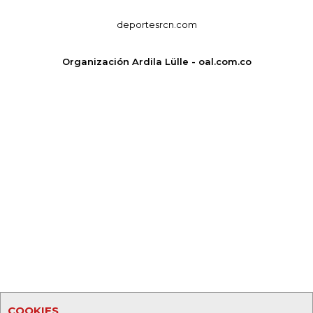
deportesrcn.com
Organización Ardila Lülle - oal.com.co
COOKIES