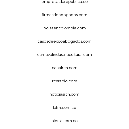
empresas.larepublica.co
firmasdeabogados.com
bolsaencolombia.com
casosdeexitoabogados.com
carnavalindustriacultural.com
canalrcn.com
rcnradio.com
noticiasrcn.com
lafm.com.co
alerta.com.co