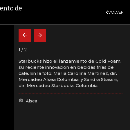
SUSCRÍBASE
3,02%
10,34%
+0,10%
+0,98%
$ 416,91
+$ 0,05
+0,
DTF
VER MÁS
UVR
iento de
VOLVER
CAJA FUERTE
INDICADORES
INSIDE
BELARDO DE LA ESPRIELLA
1
/
2
Starbucks hizo el lanzamiento de Cold Foam,
su reciente innovación en bebidas frías de
ión en café y
café. En la foto: María Carolina Martínez, dir.
Mercadeo Alsea Colombia, y Sandra Stiassni,
 de su nueva bebida
dir. Mercadeo Starbucks Colombia.
Alsea