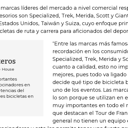
 marcas líderes del mercado a nivel comercial resp
esorios son Specialized, Trek, Merida, Scott y Gia
Estados Unidos, Taiwán y Suiza, cuyo enfoque prin
icletas de ruta y carrera para aficionados del depor
“Entre las marcas más famos
recordación en los consumid
Specialized, Trek, Merida y Sc
teros
cuanto a calidad, esto no imp
e House
mejores, pues todo va ligado 
ortantes
decide qué tipo de bicicleta
ocinadores en
uno de los eventos. Las mar
tencias del
s bicicletas en
lo son porque se utilizan en 
muy importantes en todo el 
que destacan el Tour de Franc
general no tienen un equipo e