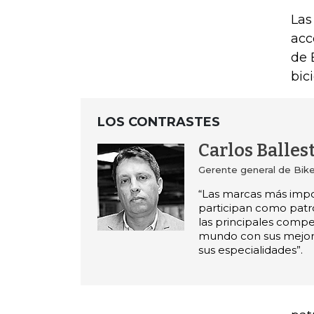
Las
acc
de 
bic
LOS CONTRASTES
Carlos Balles
Gerente general de Bik
“Las marcas más imp
participan como patr
las principales compe
mundo con sus mejore
sus especialidades”.