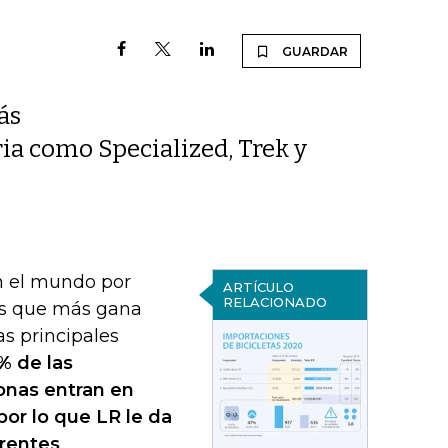
GUARDAR
ás
ria como Specialized, Trek y
en el mundo por
ARTÍCULO
RELACIONADO
ios que más gana
s principales
% de las
onas entran en
por lo que LR le da
erentes