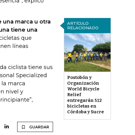
esencia”, explicó
e una marca u otra
ARTÍCULO
RELACIONADO
una tiene una
cicletas que
nen líneas
da ciclista tiene sus
rsonal Specialized
Postobón y
 la marca
Organización
World Bicycle
n nivel y
Relief
rincipiante”,
entregarán 512
bicicletas en
Córdoba y Sucre
GUARDAR