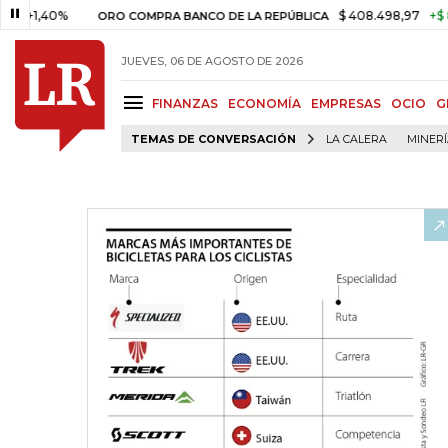
0%
$ 408.498,97
+$ 8.753,81
ORO COMPRA BANCO DE LA REPÚBLICA
JUEVES, 06 DE AGOSTO DE 2026
FINANZAS
ECONOMÍA
EMPRESAS
OCIO
G
TEMAS DE CONVERSACIÓN
LA CALERA
MINER