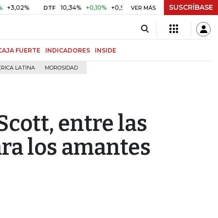
SUSCRÍBASE
%
10,34%
+0,10%
+0,98%
$ 416,86
+$ 0,05
+0,01%
DTF
UVR
VER MÁS
CAJA FUERTE
INDICADORES
INSIDE
RICA LATINA
MOROSIDAD
Scott, entre las
ara los amantes