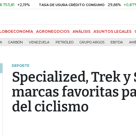
+2,19%
29,66%
+0,87%
+3,02
TASA DE USURA CRÉDITO CONSUMO
LOBOECONOMÍA
AGRONEGOCIOS
ANÁLISIS
ASUNTOS LEGALES
ÍA
CARBÓN
VENEZUELA
PETRÓLEO
GRUPO ARGOS
EBITDA
AMÉ
DEPORTE
Specialized, Trek y 
marcas favoritas p
del ciclismo