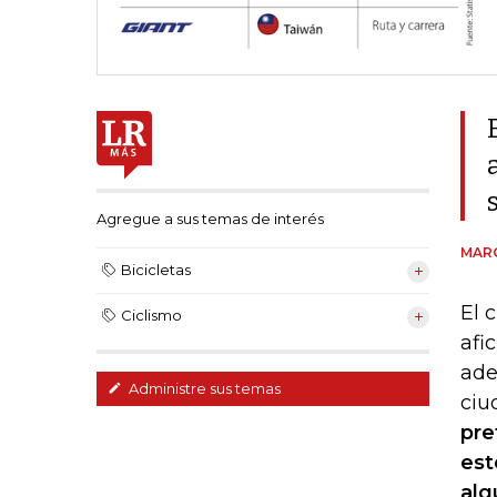
Agregue a sus temas de interés
MAR
Bicicletas
El 
Ciclismo
afi
ade
Administre sus temas
ciu
pre
est
alg