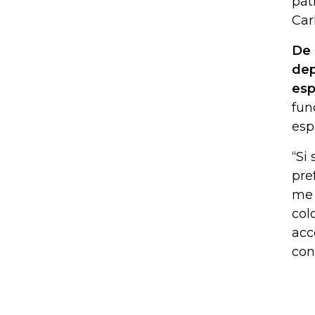
pat
Car
De 
dep
esp
fun
esp
“Si
pre
me 
col
acc
con