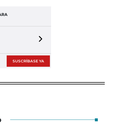
ARA
Next slide
SUSCRÍBASE YA
O