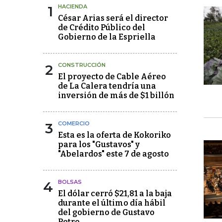
1
HACIENDA
César Arias será el director
de Crédito Público del
Gobierno de la Espriella
2
CONSTRUCCIÓN
El proyecto de Cable Aéreo
de La Calera tendría una
inversión de más de $1 billón
3
COMERCIO
Esta es la oferta de Kokoriko
para los "Gustavos" y
"Abelardos" este 7 de agosto
4
BOLSAS
El dólar cerró $21,81 a la baja
durante el último día hábil
del gobierno de Gustavo
Petro