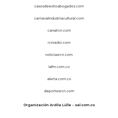
casosdeexitoabogados.com
carnavalindustriacultural.com
canalrcn.com
rcnradio.com
noticiasrcn.com
lafm.com.co
alerta.com.co
deportesrcn.com
Organización Ardila Lülle - oal.com.co