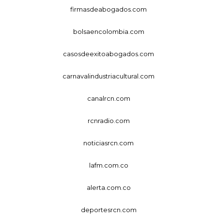
firmasdeabogados.com
bolsaencolombia.com
casosdeexitoabogados.com
carnavalindustriacultural.com
canalrcn.com
rcnradio.com
noticiasrcn.com
lafm.com.co
alerta.com.co
deportesrcn.com