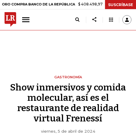
$ 408.498,97
+$ 8.753,81
+2,19%
RA BANCO DE LA REPÚBLICA
TA
SUSCRÍBASE
GASTRONOMÍA
Show inmersivos y comida
molecular, así es el
restaurante de realidad
virtual Frenessí
viernes, 5 de abril de 2024