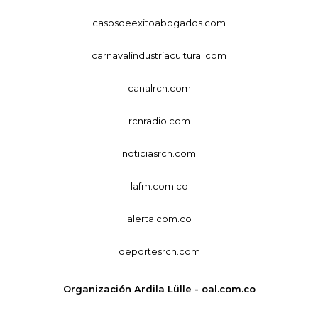
casosdeexitoabogados.com
carnavalindustriacultural.com
canalrcn.com
rcnradio.com
noticiasrcn.com
lafm.com.co
alerta.com.co
deportesrcn.com
Organización Ardila Lülle - oal.com.co