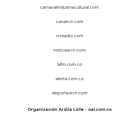
carnavalindustriacultural.com
canalrcn.com
rcnradio.com
noticiasrcn.com
lafm.com.co
alerta.com.co
deportesrcn.com
Organización Ardila Lülle - oal.com.co