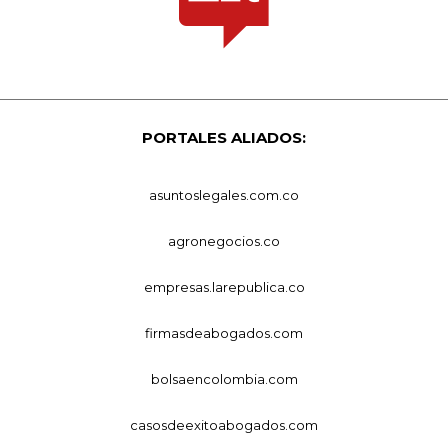
PORTALES ALIADOS:
asuntoslegales.com.co
agronegocios.co
empresas.larepublica.co
firmasdeabogados.com
bolsaencolombia.com
casosdeexitoabogados.com