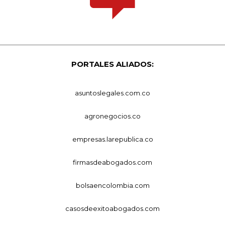
PORTALES ALIADOS:
asuntoslegales.com.co
agronegocios.co
empresas.larepublica.co
firmasdeabogados.com
bolsaencolombia.com
casosdeexitoabogados.com