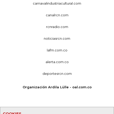
carnavalindustriacultural.com
canalrcn.com
rcnradio.com
noticiasrcn.com
lafm.com.co
alerta.com.co
deportesrcn.com
Organización Ardila Lülle - oal.com.co
COOKIES