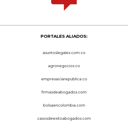
PORTALES ALIADOS:
asuntoslegales.com.co
agronegocios.co
empresas.larepublica.co
firmasdeabogados.com
bolsaencolombia.com
casosdeexitoabogados.com