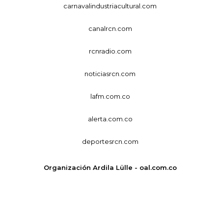
carnavalindustriacultural.com
canalrcn.com
rcnradio.com
noticiasrcn.com
lafm.com.co
alerta.com.co
deportesrcn.com
Organización Ardila Lülle - oal.com.co