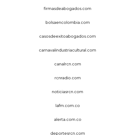
firmasdeabogados.com
bolsaencolombia.com
casosdeexitoabogados.com
carnavalindustriacultural.com
canalrcn.com
rcnradio.com
noticiasrcn.com
lafm.com.co
alerta.com.co
deportesrcn.com