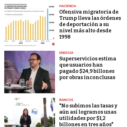
HACIENDA
Ofensiva migratoria de
Trump lleva las órdenes
de deportación a su
nivel más alto desde
1998
ENERGÍA
Superservicios estima
que usuarios han
pagado $24,9 billones
por obras inconclusas
BANCOS
"No subimos las tasas y
aún así logramos unas
utilidades por $1,2
billones en tres años"