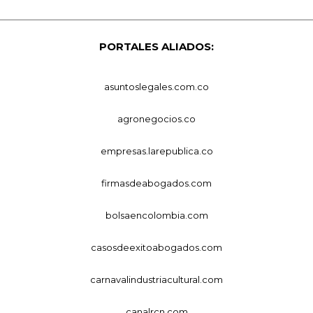
PORTALES ALIADOS:
asuntoslegales.com.co
agronegocios.co
empresas.larepublica.co
firmasdeabogados.com
bolsaencolombia.com
casosdeexitoabogados.com
carnavalindustriacultural.com
canalrcn.com