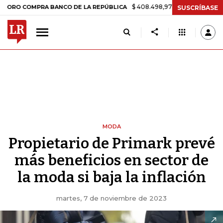
$ 408.498,97
+$ 8.753,81
+2,19%
MPRA BANCO DE LA REPÚBLICA
T
SUSCRÍBASE
MODA
Propietario de Primark prevé
más beneficios en sector de
la moda si baja la inflación
martes, 7 de noviembre de 2023