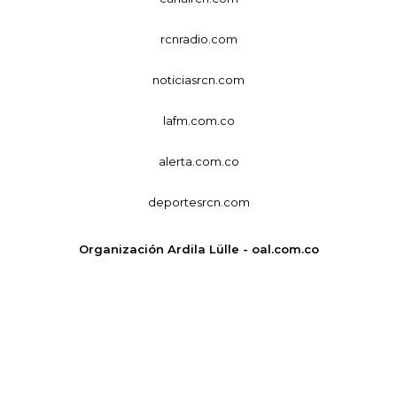
rcnradio.com
noticiasrcn.com
lafm.com.co
alerta.com.co
deportesrcn.com
Organización Ardila Lülle - oal.com.co