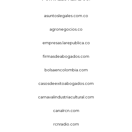
asuntoslegales.com.co
agronegocios.co
empresas.larepublica.co
firmasdeabogados.com
bolsaencolombia.com
casosdeexitoabogados.com
carnavalindustriacultural.com
canalrcn.com
rcnradio.com