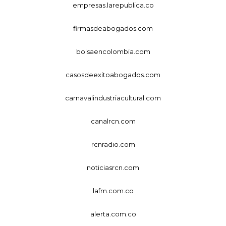
empresas.larepublica.co
firmasdeabogados.com
bolsaencolombia.com
casosdeexitoabogados.com
carnavalindustriacultural.com
canalrcn.com
rcnradio.com
noticiasrcn.com
lafm.com.co
alerta.com.co