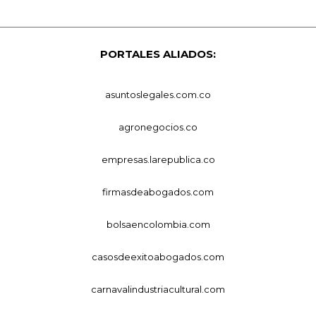
PORTALES ALIADOS:
asuntoslegales.com.co
agronegocios.co
empresas.larepublica.co
firmasdeabogados.com
bolsaencolombia.com
casosdeexitoabogados.com
carnavalindustriacultural.com