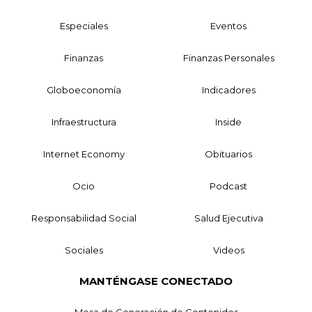
Especiales
Eventos
Finanzas
Finanzas Personales
Globoeconomía
Indicadores
Infraestructura
Inside
Internet Economy
Obituarios
Ocio
Podcast
Responsabilidad Social
Salud Ejecutiva
Sociales
Videos
MANTÉNGASE CONECTADO
Mesa de Generación de Contenidos