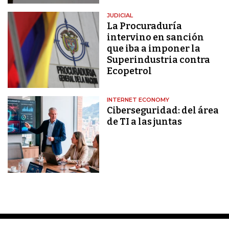
JUDICIAL
La Procuraduría
intervino en sanción
que iba a imponer la
Superindustria contra
Ecopetrol
INTERNET ECONOMY
Ciberseguridad: del área
de TI a las juntas