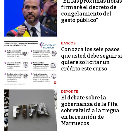
"En las próximas horas
firmaré el decreto de
congelamiento del
gasto público"
BANCOS
Conozca los seis pasos
que usted debe seguir si
quiere solicitar un
crédito este curso
DEPORTE
El debate sobre la
gobernanza de la Fifa
sobrevivirá a la tregua
en la reunión de
Marruecos