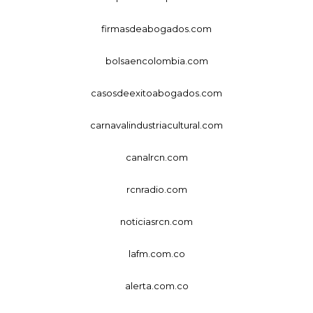
firmasdeabogados.com
bolsaencolombia.com
casosdeexitoabogados.com
carnavalindustriacultural.com
canalrcn.com
rcnradio.com
noticiasrcn.com
lafm.com.co
alerta.com.co