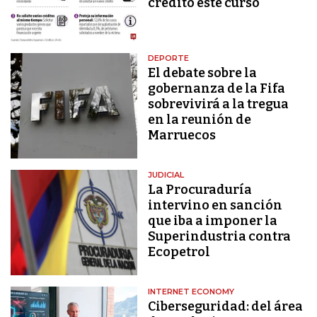
crédito este curso
DEPORTE
El debate sobre la
gobernanza de la Fifa
sobrevivirá a la tregua
en la reunión de
Marruecos
JUDICIAL
La Procuraduría
intervino en sanción
que iba a imponer la
Superindustria contra
Ecopetrol
INTERNET ECONOMY
Ciberseguridad: del área